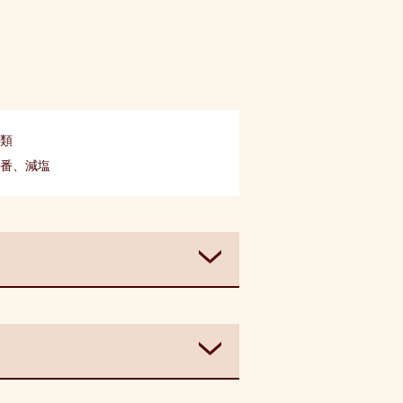
類
番
、
減塩