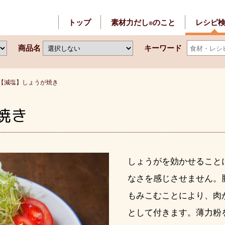
トップ
素材力だし
のこと
レシピ
®
商品名
キーワード
【減塩】しょうが焼き
焼き
しょうがを効かせること
なさを感じさせません。
もみこむことにより、肉
として付きます。薄力粉