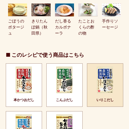
ごぼうの
きりたん
だし香る
たことお
手作りソ
ポタージ
ぽ鍋（秋
カルボナ
くらの酢
ーセージ
ュ
田県）
ーラ
の物
■ このレシピで使う商品はこちら
本かつおだし
こんぶだし
いりこだし