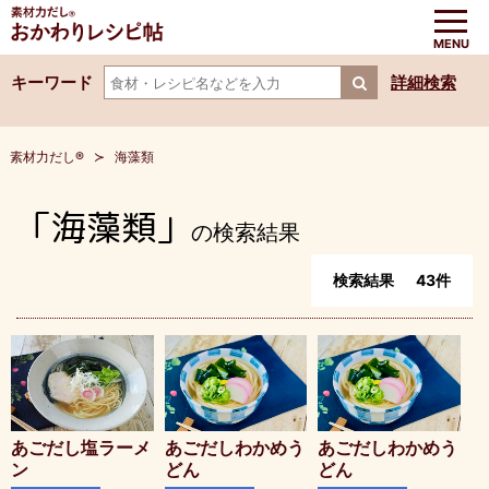
キーワード
詳細検索
素材力だし®
海藻類
「海藻類」
の検索結果
検索結果
43
件
あごだし塩ラーメ
あごだしわかめう
あごだしわかめう
ン
どん
どん