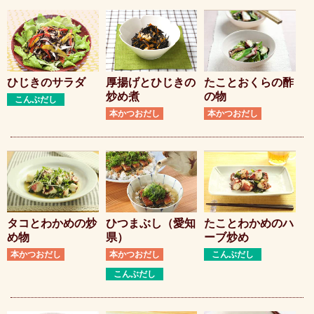
ひじきのサラダ
厚揚げとひじきの
たことおくらの酢
炒め煮
の物
こんぶだし
本かつおだし
本かつおだし
タコとわかめの炒
ひつまぶし（愛知
たことわかめのハ
め物
県）
ーブ炒め
本かつおだし
本かつおだし
こんぶだし
こんぶだし