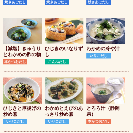
焼きあごだし
焼きあごだし
焼きあごだし
【減塩】きゅうり
ひじきのいなりず
わかめの冷や汁
とわかめの酢の物
し
いりこだし
本かつおだし
こんぶだし
ひじきと厚揚げの
わかめとえびのあ
とろろ汁（静岡
炒め煮
っさり炒め煮
県）
いりこだし
いりこだし
本かつおだし