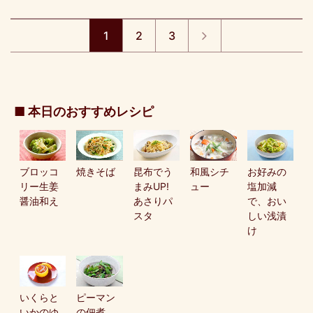
1
2
3
■ 本日のおすすめレシピ
ブロッコ
焼きそば
昆布でう
和風シチ
お好みの
リー生姜
まみUP!
ュー
塩加減
醤油和え
あさりパ
で、おい
スタ
しい浅漬
け
いくらと
ピーマン
いかのゆ
の佃煮