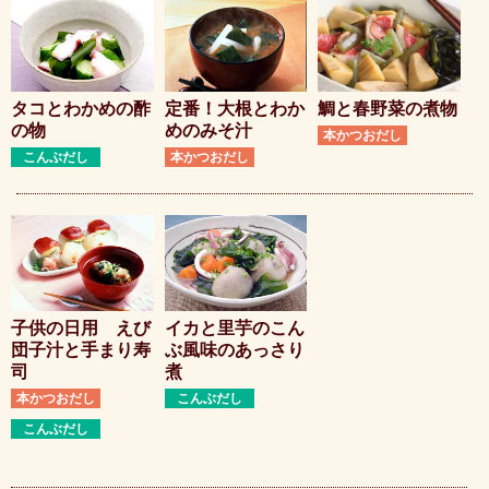
タコとわかめの酢
定番！大根とわか
鯛と春野菜の煮物
の物
めのみそ汁
本かつおだし
こんぶだし
本かつおだし
子供の日用 えび
イカと里芋のこん
団子汁と手まり寿
ぶ風味のあっさり
司
煮
本かつおだし
こんぶだし
こんぶだし