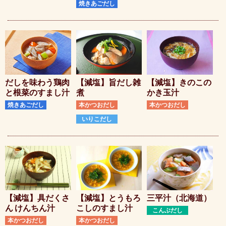
焼きあごだし
だしを味わう鶏肉
【減塩】旨だし雑
【減塩】きのこの
と根菜のすまし汁
煮
かき玉汁
焼きあごだし
本かつおだし
本かつおだし
いりこだし
【減塩】具だくさ
【減塩】とうもろ
三平汁（北海道）
ん けんちん汁
こしのすまし汁
こんぶだし
本かつおだし
本かつおだし