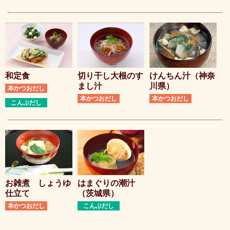
和定食
切り干し大根のす
けんちん汁（神奈
まし汁
川県）
本かつおだし
本かつおだし
本かつおだし
こんぶだし
お雑煮 しょうゆ
はまぐりの潮汁
仕立て
（茨城県）
本かつおだし
こんぶだし