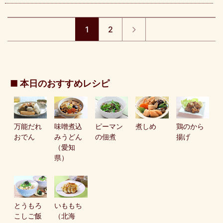
1
2
■ 本日のおすすめレシピ
万能だれ
味噌煮込
ピーマン
煮しめ
鶏のから
おでん
みうどん
の佃煮
揚げ
（愛知
県）
とうもろ
いももち
こしご飯
（北海