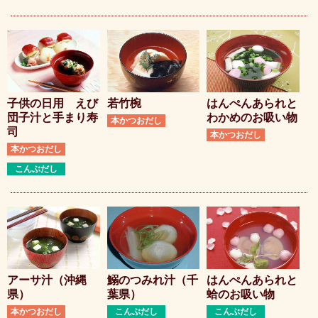
子供の日用 えび
若竹椀
はんぺんあられと
団子汁と手まり寿
わかめのお吸い物
本かつおだし
司
本かつおだし
本かつおだし
こんぶだし
アーサ汁（沖縄
鰯のつみれ汁（千
はんぺんあられと
県）
葉県）
蛤のお吸い物
本かつおだし
こんぶだし
こんぶだし