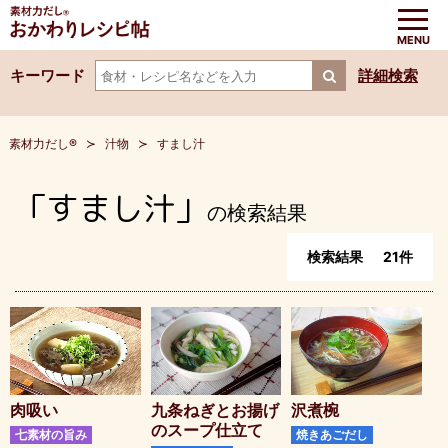
キーワード
詳細検索
素材力だし®
汁物
すまし汁
「すまし汁」
の検索結果
検索結果
21
件
肉吸い
九条ねぎとお揚げ
沢煮椀
のスープ仕立て
七素材の旨み
焼きあごだし